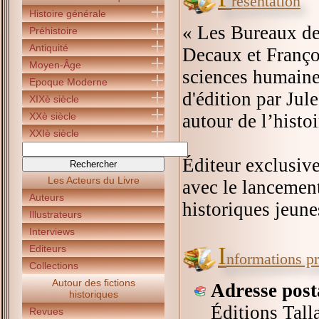
résentation
Histoire générale
« Les Bureaux de
Préhistoire
Antiquité
Decaux et Françoi
Moyen-Âge
sciences humaines
Epoque Moderne
d'édition par Jule
XIXè siècle
XXè siècle
autour de l’histo
XXIè siècle
Éditeur exclusivem
Les Acteurs du Livre
avec le lancemen
Auteurs
historiques jeune
Illustrateurs
Interviews
I
Editeurs
nformations pr
Collections
Autour des fictions
Adresse post
historiques
Éditions Tall
Revues