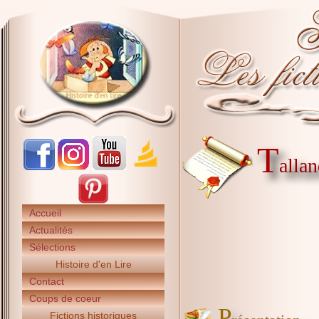
T
allan
Accueil
Actualités
Sélections
Histoire d'en Lire
Contact
Coups de coeur
P
Fictions historiques