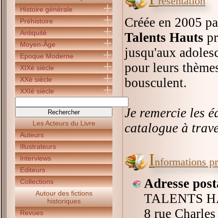
résentation
Histoire générale
Créée en 2005 pa
Préhistoire
Antiquité
Talents Hauts
pr
Moyen-Âge
jusqu'aux adolesc
Epoque Moderne
pour leurs thèmes
XIXè siècle
XXè siècle
bousculent.
XXIè siècle
Je remercie les é
Les Acteurs du Livre
catalogue à trave
Auteurs
Illustrateurs
I
Interviews
nformations pr
Editeurs
Adresse post
Collections
Autour des fictions
TALENTS 
historiques
8 rue Charles
Revues