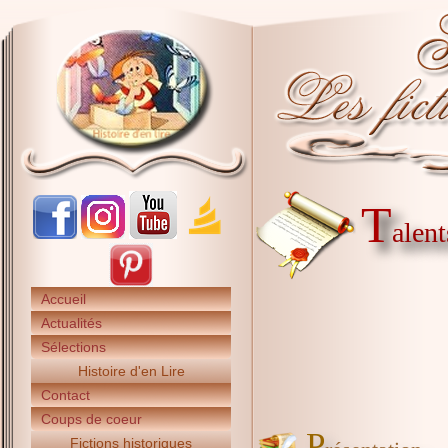
T
alen
Accueil
Actualités
Sélections
Histoire d'en Lire
Contact
Coups de coeur
P
Fictions historiques