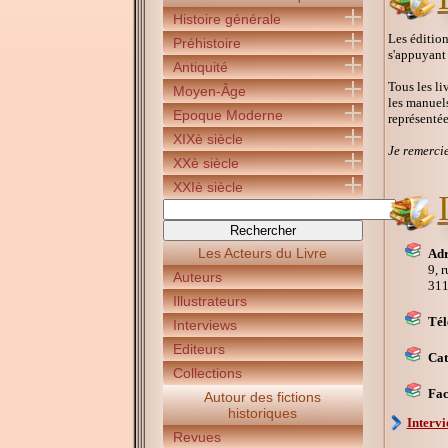
Histoire générale
Les éditio
Préhistoire
s'appuyant 
Antiquité
Tous les li
Moyen-Âge
les manuels
Epoque Moderne
représentée
XIXè siècle
Je remercie
XXè siècle
XXIè siècle
Les Acteurs du Livre
Adr
9, 
Auteurs
31
Illustrateurs
Tél
Interviews
Editeurs
Cat
Collections
Fac
Autour des fictions
historiques
Interv
Revues