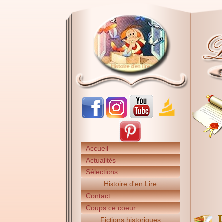
Accueil
Actualités
Sélections
Histoire d'en Lire
Contact
Coups de coeur
Fictions historiques