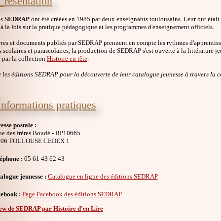
résentation
ns
SEDRAP
ont été créées en 1985 par deux enseignants toulousains. Leur but était
à la fois sur la pratique pédagogique et les programmes d'enseignement officiels.
vres et documents publiés par SEDRAP prennent en compte les rythmes d'apprentissag
 scolaires et parascolaires, la production de SEDRAP s'est ouverte à la littérature je
 par la collection
Histoire en tête
.
 les éditions SEDRAP pour la découverte de leur catalogue jeunesse à travers la co
I
nformations pratiques
esse postale :
rue des frères Boudé - BP10665
106 TOULOUSE CEDEX 1
éphone :
05 61 43 62 43
alogue jeunesse :
Catalogue en ligne des éditions SEDRAP
ebook :
Page Facebook des éditions SEDRAP
.
iew de SEDRAP par Histoire d'en Lire