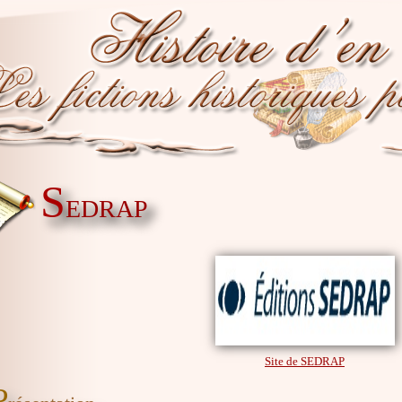
S
EDRAP
Site de SEDRAP
P