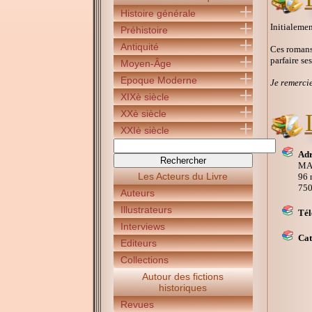
Histoire générale
Initialemen
Préhistoire
Antiquité
Ces romans 
parfaire se
Moyen-Âge
Epoque Moderne
Je remercie
XIXè siècle
XXè siècle
XXIè siècle
Adr
MA
Les Acteurs du Livre
96 
750
Auteurs
Illustrateurs
Tél
Interviews
Cat
Editeurs
Collections
Autour des fictions
historiques
Revues