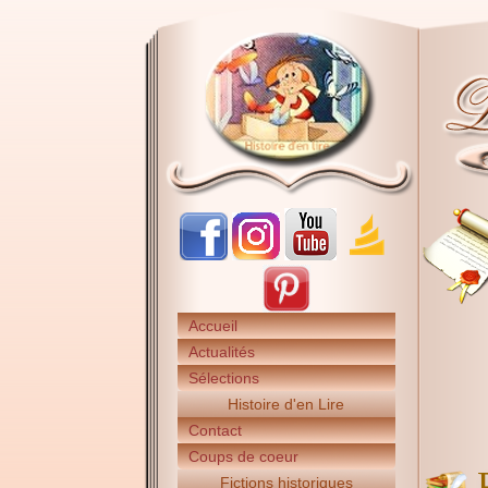
Accueil
Actualités
Sélections
Histoire d'en Lire
Contact
Coups de coeur
Fictions historiques