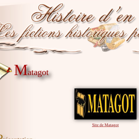
M
atagot
Site de Matagot
P