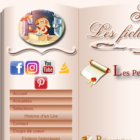
L
es P
Accueil
Actualités
Sélections
Histoire d'en Lire
Contact
Coups de coeur
P
Fictions historiques