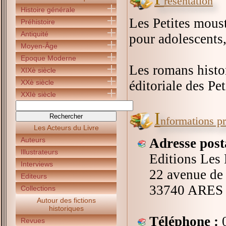
résentation
Histoire générale
Les Petites moust
Préhistoire
Antiquité
pour adolescents,
Moyen-Âge
Epoque Moderne
Les romans histor
XIXè siècle
XXè siècle
éditoriale des Pe
XXIè siècle
I
nformations pr
Les Acteurs du Livre
Auteurs
Adresse post
Illustrateurs
Editions Les 
Interviews
22 avenue de 
Editeurs
33740 ARES
Collections
Autour des fictions
historiques
Téléphone :
0
Revues