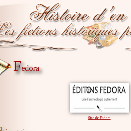
F
edora
Site de Fedora
P