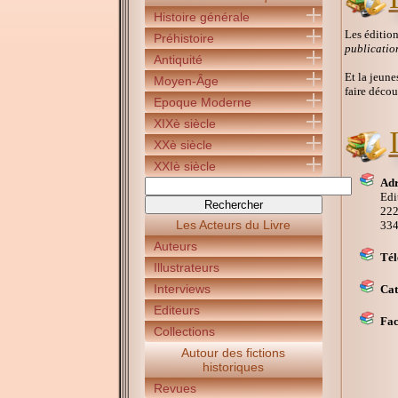
Histoire générale
Les édition
Préhistoire
publicatio
Antiquité
Et la jeune
Moyen-Âge
faire décou
Epoque Moderne
XIXè siècle
XXè siècle
XXIè siècle
Adr
Edi
222
Les Acteurs du Livre
33
Auteurs
Tél
Illustrateurs
Interviews
Cat
Editeurs
Fac
Collections
Autour des fictions
historiques
Revues