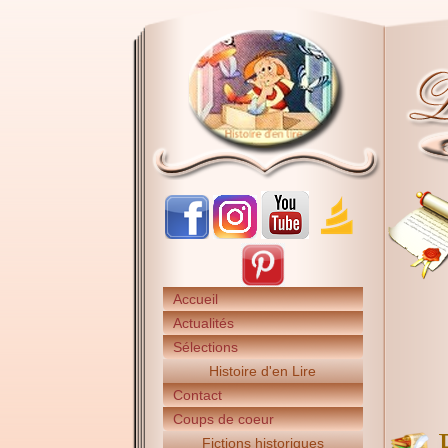
Accueil
Actualités
Sélections
Histoire d'en Lire
Contact
Coups de coeur
Fictions historiques