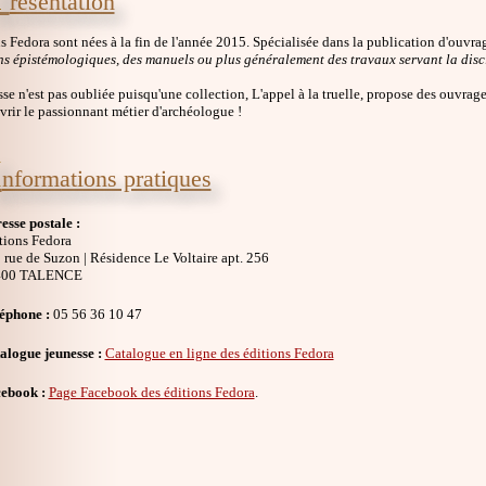
résentation
s Fedora sont nées à la fin de l'année 2015. Spécialisée dans la publication d'ouvra
ns épistémologiques, des manuels ou plus généralement des travaux servant la disc
sse n'est pas oubliée puisqu'une collection, L'appel à la truelle, propose des ouvrage
vrir le passionnant métier d'archéologue !
I
nformations pratiques
esse postale :
tions Fedora
 rue de Suzon | Résidence Le Voltaire apt. 256
400 TALENCE
éphone :
05 56 36 10 47
alogue jeunesse :
Catalogue en ligne des éditions Fedora
ebook :
Page Facebook des éditions Fedora
.