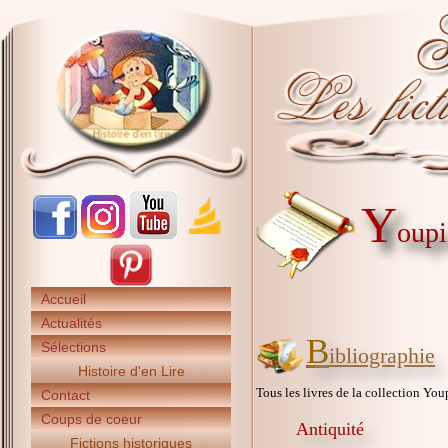
Y
oupi
Accueil
Actualités
B
Sélections
ibliographie
Histoire d'en Lire
Tous les livres de la collection Youp
Contact
Coups de coeur
Antiquité
Fictions historiques