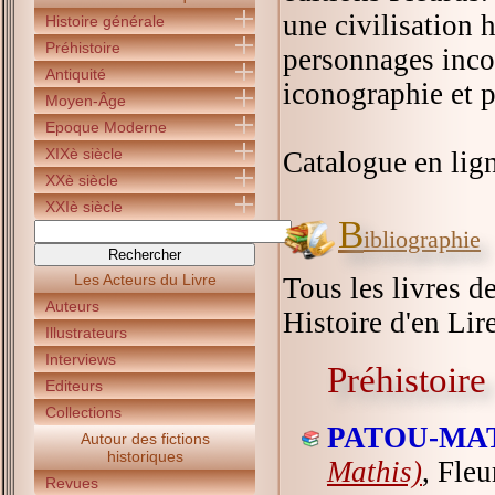
une civilisation 
Histoire générale
Préhistoire
personnages inco
Antiquité
iconographie et 
Moyen-Âge
Epoque Moderne
XIXè siècle
Catalogue en lign
XXè siècle
XXIè siècle
B
ibliographie
Les Acteurs du Livre
Tous les livres de
Auteurs
Histoire d'en Lire
Illustrateurs
Interviews
Préhistoire
Editeurs
Collections
PATOU-MAT
Autour des fictions
historiques
Mathis)
, Fleu
Revues