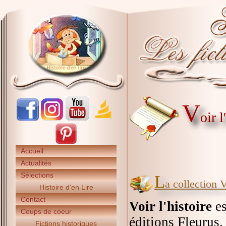
V
oir 
Accueil
Actualités
Sélections
L
a collection V
Histoire d'en Lire
Contact
Voir l'histoire
es
Coups de coeur
éditions Fleurus.
Fictions historiques