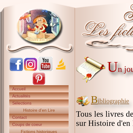
U
n jo
Accueil
Actualités
B
ibliographie
Sélections
Histoire d'en Lire
Tous les livres de
Contact
sur Histoire d'en 
Coups de coeur
Fictions historiques