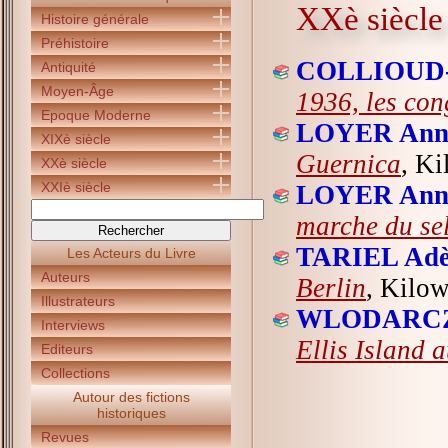
XXè siècle
Histoire générale
Préhistoire
COLLIOUD-
Antiquité
Moyen-Âge
1936, les co
Epoque Moderne
LOYER Ann
XIXè siècle
Guernica
, Ki
XXè siècle
XXIè siècle
LOYER Ann
marche du se
TARIEL Adè
Les Acteurs du Livre
Auteurs
Berlin
, Kilow
Illustrateurs
WLODARCZY
Interviews
Ellis Island 
Editeurs
Collections
Autour des fictions
historiques
Revues