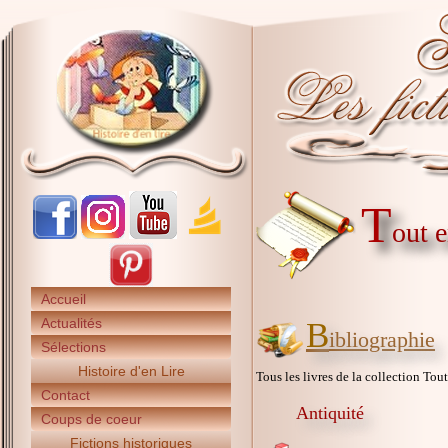
T
out 
Accueil
Actualités
B
ibliographie
Sélections
Histoire d'en Lire
Tous les livres de la collection Tou
Contact
Antiquité
Coups de coeur
Fictions historiques