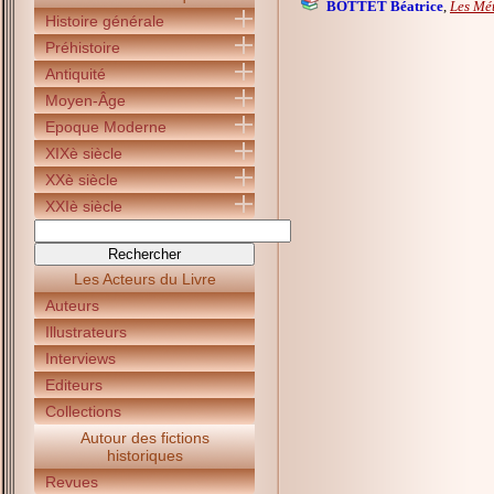
BOTTET Béatrice
,
Les Mét
Histoire générale
Préhistoire
Antiquité
Moyen-Âge
Epoque Moderne
XIXè siècle
XXè siècle
XXIè siècle
Les Acteurs du Livre
Auteurs
Illustrateurs
Interviews
Editeurs
Collections
Autour des fictions
historiques
Revues