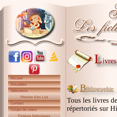
L
ivres
Accueil
Actualités
B
ibliographie
Sélections
Histoire d'en Lire
Tous les livres d
Contact
répertoriés sur Hi
Coups de coeur
Fictions historiques