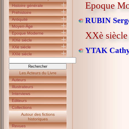
Epoque Mo
Histoire générale
Préhistoire
RUBIN Serg
Antiquité
Moyen-Âge
XXè siècle
Epoque Moderne
XIXè siècle
XXè siècle
YTAK Cath
XXIè siècle
Les Acteurs du Livre
Auteurs
Illustrateurs
Interviews
Editeurs
Collections
Autour des fictions
historiques
Revues