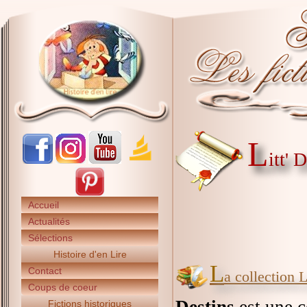
L
itt' 
Accueil
Actualités
Sélections
Histoire d'en Lire
L
Contact
a collection 
Coups de coeur
Fictions historiques