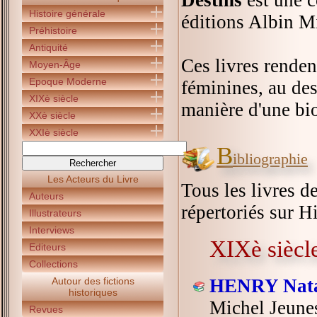
Destins
est une c
Histoire générale
éditions Albin M
Préhistoire
Antiquité
Ces livres rende
Moyen-Âge
Epoque Moderne
féminines, au des
XIXè siècle
manière d'une bi
XXè siècle
XXIè siècle
B
ibliographie
Les Acteurs du Livre
Tous les livres d
Auteurs
répertoriés sur Hi
Illustrateurs
Interviews
XIXè siècl
Editeurs
Collections
Autour des fictions
HENRY Nat
historiques
Michel Jeune
Revues