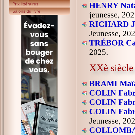
HENRY Nat
Prix littéraires
Salons du livre
jeunesse, 202
RICHARD Je
Jeunesse, 202
TRÉBOR Ca
2025.
XXè siècle
BRAMI Maï
COLIN Fabr
COLIN Fabr
COLIN Fabr
Jeunesse, 202
COLLOMBAT