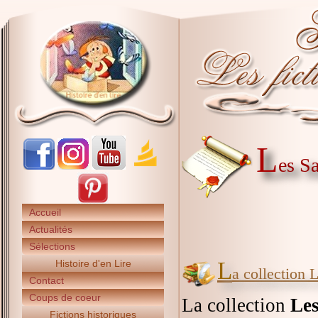
L
es S
Accueil
Actualités
Sélections
L
Histoire d'en Lire
a collection
Contact
Coups de coeur
La collection
Les
Fictions historiques