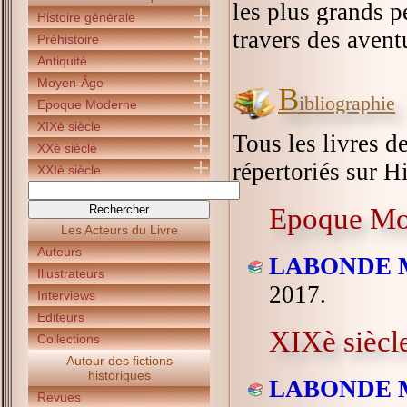
les plus grands p
Histoire générale
travers des avent
Préhistoire
Antiquité
Moyen-Âge
B
ibliographie
Epoque Moderne
XIXè siècle
Tous les livres d
XXè siècle
répertoriés sur Hi
XXIè siècle
Epoque Mo
Les Acteurs du Livre
Auteurs
LABONDE M
Illustrateurs
2017.
Interviews
Editeurs
XIXè siècl
Collections
Autour des fictions
historiques
LABONDE M
Revues