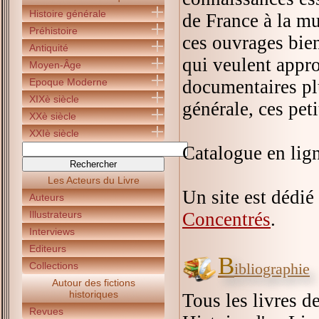
Histoire générale
de France à la mu
Préhistoire
ces ouvrages bien
Antiquité
qui veulent appro
Moyen-Âge
Epoque Moderne
documentaires pl
XIXè siècle
générale, ces peti
XXè siècle
XXIè siècle
Catalogue en lig
Les Acteurs du Livre
Un site est dédié 
Auteurs
Illustrateurs
Concentrés
.
Interviews
Editeurs
B
Collections
ibliographie
Autour des fictions
historiques
Tous les livres d
Revues