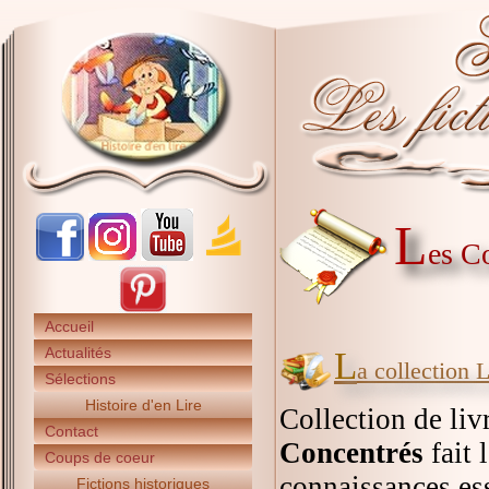
L
es C
Accueil
Actualités
L
a collection 
Sélections
Histoire d'en Lire
Collection de liv
Contact
Concentrés
fait 
Coups de coeur
connaissances ess
Fictions historiques