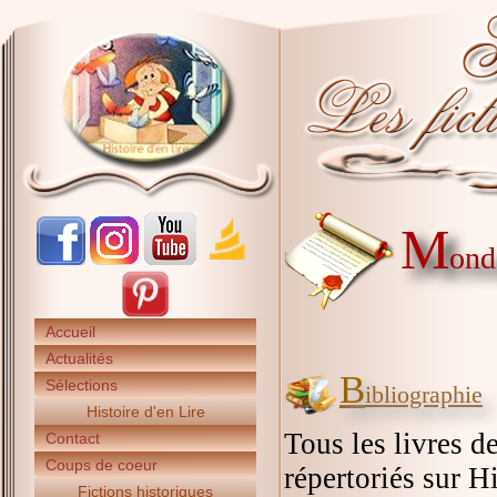
M
ond
Accueil
Actualités
B
Sélections
ibliographie
Histoire d'en Lire
Tous les livres d
Contact
Coups de coeur
répertoriés sur Hi
Fictions historiques