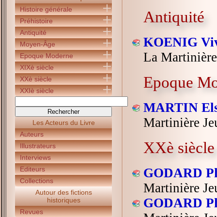
Histoire générale
Antiquité
Préhistoire
Antiquité
KOENIG Viv
Moyen-Âge
La Martinière
Epoque Moderne
XIXè siècle
Epoque Mo
XXè siècle
XXIè siècle
MARTIN El
Martinière Je
Les Acteurs du Livre
Auteurs
XXè siècle
Illustrateurs
Interviews
Editeurs
GODARD Phi
Collections
Martinière Je
Autour des fictions
GODARD Phi
historiques
Revues