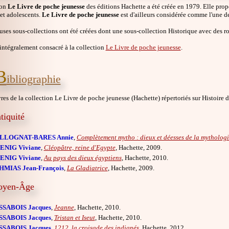
ion
Le Livre de poche jeunesse
des éditions Hachette a été créée en 1979. Elle pr
 et adolescents.
Le Livre de poche jeunesse
est d'ailleurs considérée comme l'une d
es sous-collections ont été créées dont une sous-collection Historique avec des r
 intégralement consacré à la collection
Le Livre de poche jeunesse
.
B
ibliographie
vres de la collection Le Livre de poche jeunesse (Hachette) répertoriés sur Histoire d'
tiquité
LLOGNAT-BARES Annie
,
Complètement mytho : dieux et déesses de la mythologi
ENIG Viviane
,
Cléopâtre, reine d'Egypte
, Hachette, 2009.
ENIG Viviane
,
Au pays des dieux égyptiens
, Hachette, 2010.
HMIAS Jean-François
,
La Gladiatrice
, Hachette, 2009.
yen-Âge
SSABOIS Jacques
,
Jeanne
, Hachette, 2010.
SSABOIS Jacques
,
Tristan et Iseut
, Hachette, 2010.
SSABOIS Jacques
,
1212, la croisade des indignés
, Hachette, 2012.