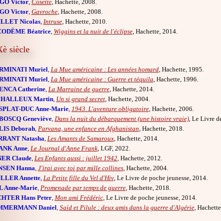
GO Victor
,
Cosette
, Hachette, 2008.
GO Victor
,
Gavroche
, Hachette, 2008.
LLET Nicolas
,
Intruse
, Hachette, 2010.
CODÈME Béatrice
,
Wiggins et la nuit de l'éclipse
, Hachette, 2014.
è siècle
RMINATI Muriel
,
La Mue américaine : Les années homard
, Hachette, 1995.
RMINATI Muriel
,
La Mue américaine : Guerre et téquila
, Hachette, 1996.
ENCA Catherine
,
La Marraine de guerre
, Hachette, 2014.
 HALLEUX Martin
,
Un si grand secret
, Hachette, 2004.
SPLAT-DUC Anne-Marie
,
1943. L'aventure obligatoire
, Hachette, 2006.
BOSCQ Geneviève
,
Dans la nuit du débarquement (une histoire vraie)
, Le Livre d
LIS Deborah
,
Parvana, une enfance en Afghanistan
, Hachette, 2018.
RRANT Natasha
,
Les Amants de Samaroux
, Hachette, 2014.
ANK Anne
,
Le Journal d'Anne Frank
, LGF, 2022.
NER Claude
,
Les Enfants aussi : juillet 1942
, Hachette, 2012.
NSEN Hanna
,
J'irai avec toi par mille collines
, Hachette, 2004.
LLER Annette
,
La Petite fille du Vel d'Hiv
, Le Livre de poche jeunesse, 2014.
L Anne-Marie
,
Promenade par temps de guerre
, Hachette, 2018.
CHTER Hans Peter
,
Mon ami Frédéric
, Le Livre de poche jeunesse, 2014.
MMERMANN Daniel
,
Saïd et Pilule : deux amis dans la guerre d'Algérie
, Hachette