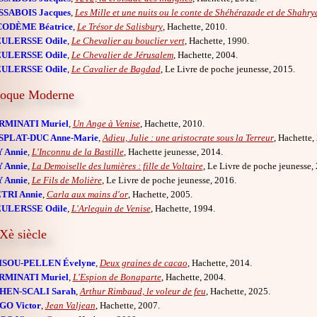
SSABOIS Jacques
,
Les Mille et une nuits ou le conte de Shéhérazade et de Shahry
CODÈME Béatrice
,
Le Trésor de Salisbury
, Hachette, 2010.
ULERSSE Odile
,
Le Chevalier au bouclier vert
, Hachette, 1990.
ULERSSE Odile
,
Le Chevalier de Jérusalem
, Hachette, 2004.
ULERSSE Odile
,
Le Cavalier de Bagdad
, Le Livre de poche jeunesse, 2015.
oque Moderne
RMINATI Muriel
,
Un Ange à Venise
, Hachette, 2010.
SPLAT-DUC Anne-Marie
,
Adieu, Julie : une aristocrate sous la Terreur
, Hachette,
 Annie
,
L'Inconnu de la Bastille
, Hachette jeunesse, 2014.
 Annie
,
La Demoiselle des lumières : fille de Voltaire
, Le Livre de poche jeunesse,
 Annie
,
Le Fils de Molière
, Le Livre de poche jeunesse, 2016.
TRI Annie
,
Carla aux mains d'or
, Hachette, 2005.
ULERSSE Odile
,
L'Arlequin de Venise
, Hachette, 1994.
Xè siècle
ISOU-PELLEN Évelyne
,
Deux graines de cacao
, Hachette, 2014.
RMINATI Muriel
,
L'Espion de Bonaparte
, Hachette, 2004.
HEN-SCALI Sarah
,
Arthur Rimbaud, le voleur de feu
, Hachette, 2025.
GO Victor
,
Jean Valjean
, Hachette, 2007.