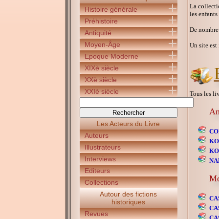
La collect
Histoire générale
les enfants
Préhistoire
De nombreus
Antiquité
Moyen-Âge
Un site est
Epoque Moderne
XIXè siècle
XXè siècle
XXIè siècle
Tous les li
An
Les Acteurs du Livre
CO
Auteurs
KO
Illustrateurs
KO
Interviews
NA
Editeurs
Mo
Collections
Autour des fictions
CA
historiques
CA
Revues
CA