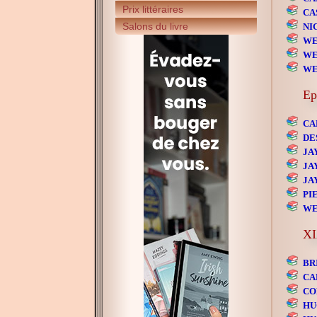
Prix littéraires
CA
Salons du livre
NI
WE
WE
WE
Ep
CA
DE
JAY
JAY
JAY
PIE
WE
XI
BR
CA
CO
HU