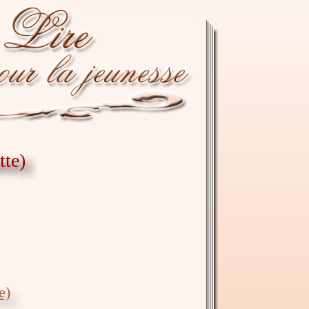
tte)
e)