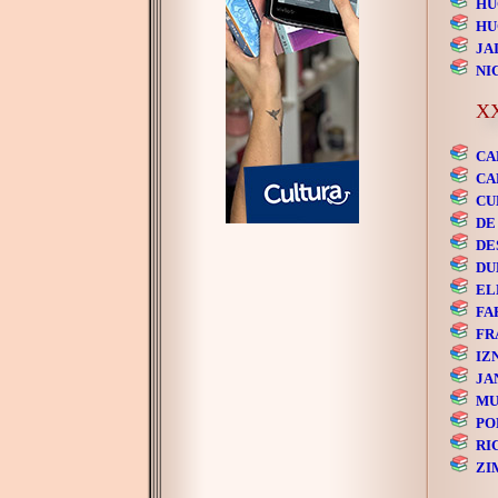
HU
HU
JAI
NI
XX
CA
CA
CU
DE
DE
DU
EL
FA
FR
IZ
JA
MU
PO
RI
ZI