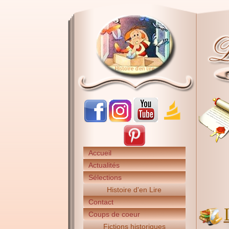
Accueil
Actualités
Sélections
Histoire d'en Lire
Contact
Coups de coeur
Fictions historiques