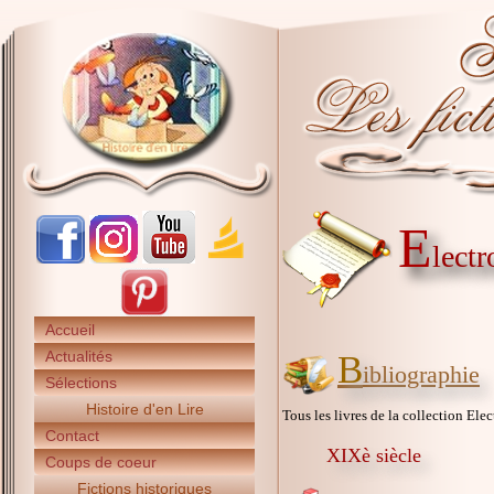
E
lect
Accueil
Actualités
B
ibliographie
Sélections
Histoire d'en Lire
Tous les livres de la collection Elec
Contact
XIXè siècle
Coups de coeur
Fictions historiques