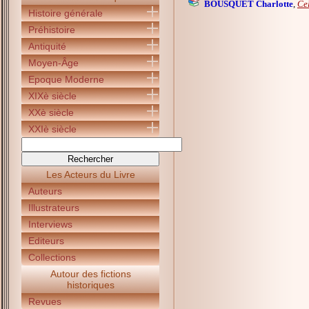
BOUSQUET Charlotte
,
Cel
Histoire générale
Préhistoire
Antiquité
Moyen-Âge
Epoque Moderne
XIXè siècle
XXè siècle
XXIè siècle
Les Acteurs du Livre
Auteurs
Illustrateurs
Interviews
Editeurs
Collections
Autour des fictions
historiques
Revues