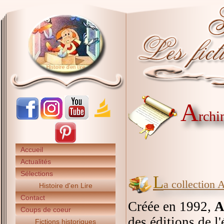
A
rchi
Accueil
Actualités
Sélections
L
a collection A
Histoire d'en Lire
Contact
Créée en 1992,
A
Coups de coeur
des éditions de l'
Fictions historiques