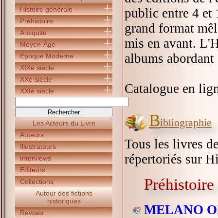
Histoire générale
public entre 4 et 
Préhistoire
grand format mêla
Antiquité
mis en avant. L'H
Moyen-Âge
albums abordant d
Epoque Moderne
XIXè siècle
XXè siècle
Catalogue en lign
XXIè siècle
B
ibliographie
Les Acteurs du Livre
Auteurs
Tous les livres de
Illustrateurs
répertoriés sur Hi
Interviews
Editeurs
Préhistoire
Collections
Autour des fictions
historiques
MELANO Oli
Revues