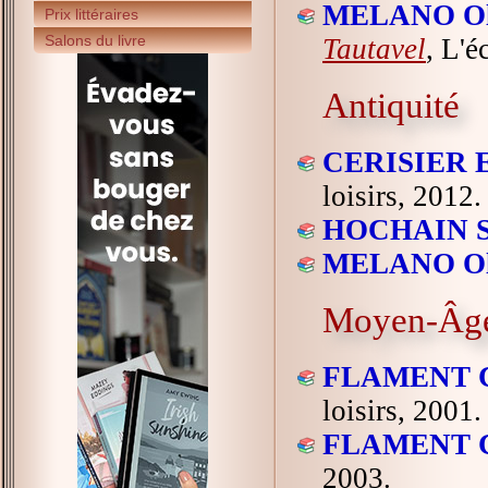
MELANO Oli
Prix littéraires
Salons du livre
Tautavel
, L'é
Antiquité
CERISIER 
loisirs, 2012.
HOCHAIN S
MELANO Oli
Moyen-Âg
FLAMENT Ch
loisirs, 2001.
FLAMENT Ch
2003.