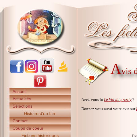
A
vis 
Accueil
Actualités
Avez-vous lu
Le Vol du grizzly
?
Sélections
Donnez vous aussi votre avis sur
Histoire d'en Lire
Contact
Coups de coeur
Fictions historiques
Ev