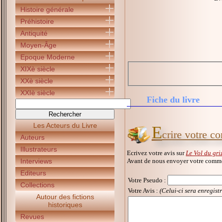
Histoire générale
Préhistoire
Antiquité
Moyen-Âge
Epoque Moderne
XIXè siècle
XXè siècle
XXIè siècle
Fiche du livre
Les Acteurs du Livre
E
crire votre c
Auteurs
Illustrateurs
Ecrivez votre avis sur
Le Vol du gri
Avant de nous envoyer votre commen
Interviews
Editeurs
Votre Pseudo
:
Collections
Votre Avis :
(Celui-ci sera enregist
Autour des fictions
historiques
Revues