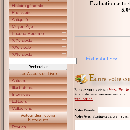
Evaluation actue
Histoire générale
5.0
Préhistoire
Antiquité
Moyen-Âge
Epoque Moderne
XIXè siècle
XXè siècle
XXIè siècle
Fiche du livre
Les Acteurs du Livre
E
crire votre c
Auteurs
Illustrateurs
Ecrivez votre avis sur
Versailles, le
Avant de nous envoyer votre comm
Interviews
publication
.
Editeurs
Collections
Votre Pseudo
:
Autour des fictions
Votre Avis :
(Celui-ci sera enregist
historiques
Revues