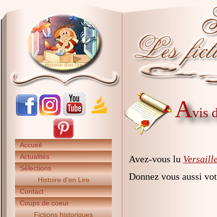
A
vis 
Accueil
Actualités
Avez-vous lu
Versaille
Sélections
Donnez vous aussi vot
Histoire d'en Lire
Contact
Coups de coeur
Fictions historiques