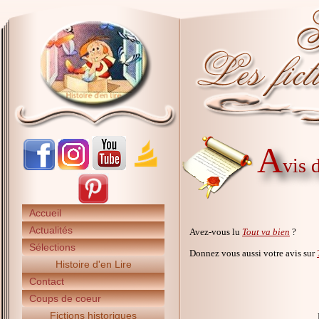
A
vis 
Accueil
Actualités
Avez-vous lu
Tout va bien
?
Sélections
Donnez vous aussi votre avis sur
Histoire d'en Lire
Contact
Coups de coeur
Fictions historiques