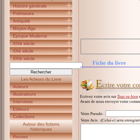
Histoire générale
Préhistoire
Antiquité
Moyen-Âge
Epoque Moderne
XIXè siècle
XXè siècle
XXIè siècle
Fiche du livre
Les Acteurs du Livre
E
crire votre c
Auteurs
Illustrateurs
Ecrivez votre avis sur
Tout va bien
e
Avant de nous envoyer votre commen
Interviews
Editeurs
Votre Pseudo
:
Collections
Votre Avis :
(Celui-ci sera enregist
Autour des fictions
historiques
Revues