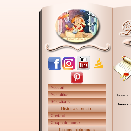
Accueil
Actualités
Avez-vou
Sélections
Donnez vo
Histoire d'en Lire
Contact
Coups de coeur
Fictions historiques