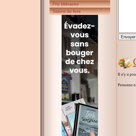
Prix littéraires
Salons du livre
Il n'y a po
Personne n'