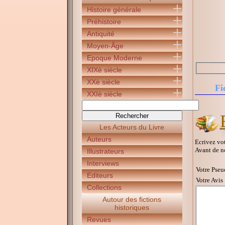
Histoire générale
Préhistoire
Antiquité
Moyen-Âge
Epoque Moderne
XIXè siècle
XXè siècle
Fi
XXIè siècle
Les Acteurs du Livre
Auteurs
Ecrivez vot
Avant de n
Illustrateurs
Interviews
Votre Pseu
Editeurs
Votre Avis 
Collections
Autour des fictions
historiques
Revues