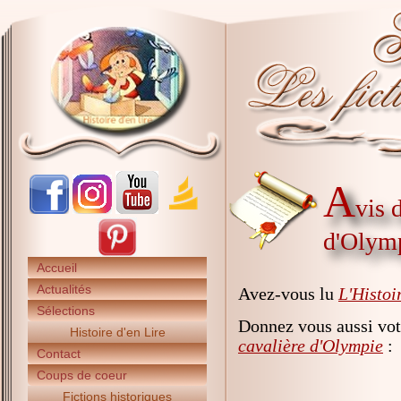
A
vis 
d'Olym
Accueil
Actualités
Avez-vous lu
L'Histoi
Sélections
Donnez vous aussi vot
Histoire d'en Lire
cavalière d'Olympie
:
Contact
Coups de coeur
Fictions historiques