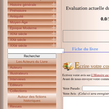
Histoire générale
Evaluation actuelle d
Préhistoire
Antiquité
0.0
/
Moyen-Âge
Epoque Moderne
XIXè siècle
XXè siècle
XXIè siècle
Fiche du livre
Les Acteurs du Livre
E
crire votre c
Auteurs
Illustrateurs
Ecrivez votre avis sur
L'Histoire au
Avant de nous envoyer votre commen
Interviews
Editeurs
Votre Pseudo
:
Collections
Votre Avis :
(Celui-ci sera enregist
Autour des fictions
historiques
Revues