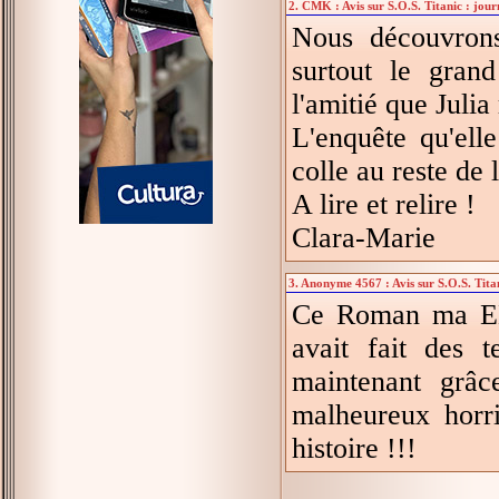
2. CMK : Avis sur S.O.S. Titanic : jour
Nous découvrons
surtout le gran
l'amitié que Julia
L'enquête qu'el
colle au reste de l
A lire et relire !
Clara-Marie
3. Anonyme 4567 : Avis sur S.O.S. Titan
Ce Roman ma EN
avait fait des t
maintenant grâc
malheureux horri
histoire !!!