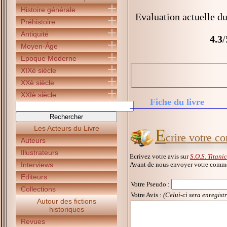
Histoire générale
Evaluation actuelle du
Préhistoire
Antiquité
4.3
/
Moyen-Âge
Epoque Moderne
XIXè siècle
XXè siècle
XXIè siècle
Fiche du livre
Les Acteurs du Livre
E
crire votre c
Auteurs
Illustrateurs
Ecrivez votre avis sur
S.O.S. Titani
Avant de nous envoyer votre commen
Interviews
Editeurs
Votre Pseudo
:
Collections
Votre Avis :
(Celui-ci sera enregist
Autour des fictions
historiques
Revues