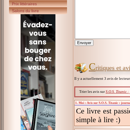
Prix littéraires
Salons du livre
C
ritiques et a
Il y a actuellement 3 avis de lecteu
Trier les avis sur
S.O.S. Titanic 
1. Moi : Avis sur S.O.S. Titanic : journ
Ce livre est pass
simple à lire :)