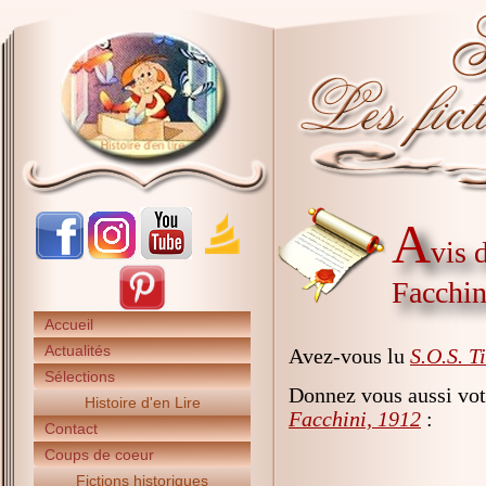
A
vis 
Facchin
Accueil
Actualités
Avez-vous lu
S.O.S. T
Sélections
Donnez vous aussi vot
Histoire d'en Lire
Facchini, 1912
:
Contact
Coups de coeur
Fictions historiques