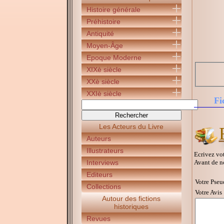
Histoire générale
Préhistoire
Antiquité
Moyen-Âge
Epoque Moderne
XIXè siècle
XXè siècle
XXIè siècle
Fi
Les Acteurs du Livre
Auteurs
Illustrateurs
Ecrivez vot
Avant de n
Interviews
Editeurs
Votre Pseu
Collections
Votre Avis 
Autour des fictions
historiques
Revues