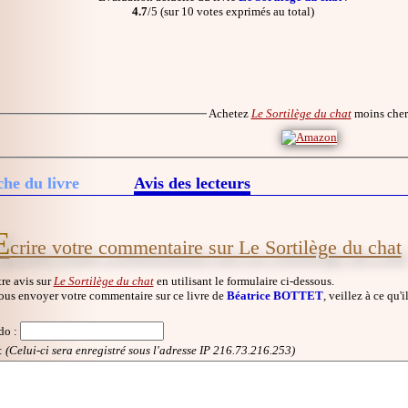
4.7
/5 (sur 10 votes exprimés au total)
Achetez
Le Sortilège du chat
moins che
che du livre
Avis des lecteurs
E
crire votre commentaire sur Le Sortilège du chat
re avis sur
Le Sortilège du chat
en utilisant le formulaire ci-dessous.
ous envoyer votre commentaire sur ce livre de
Béatrice BOTTET
, veillez à ce qu'
do
:
:
(Celui-ci sera enregistré sous l'adresse IP 216.73.216.253)