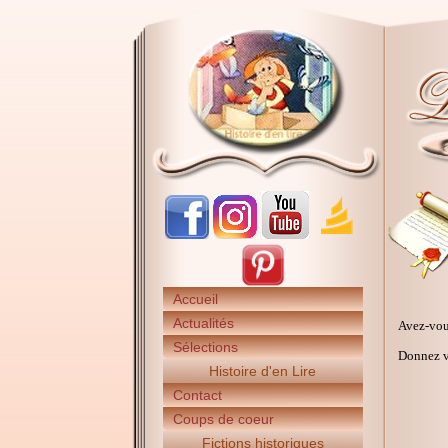
Accueil
Actualités
Avez-vou
Sélections
Donnez vo
Histoire d'en Lire
Contact
Coups de coeur
Fictions historiques