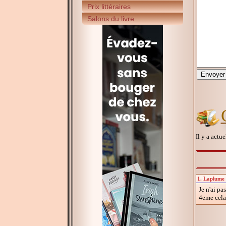
Prix littéraires
Salons du livre
Il y a actu
1. Laplume :
Je n'ai pa
4eme cela 