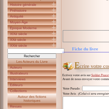
Histoire générale
Préhistoire
Antiquité
Moyen-Âge
Epoque Moderne
XIXè siècle
XXè siècle
XXIè siècle
Fiche du livre
Les Acteurs du Livre
E
crire votre c
Auteurs
Illustrateurs
Ecrivez votre avis sur
Soldat Peace
Avant de nous envoyer votre commen
Interviews
Editeurs
Votre Pseudo
:
Collections
Votre Avis :
(Celui-ci sera enregist
Autour des fictions
historiques
Revues