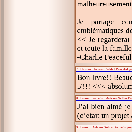
malheureusement.
Je partage co
emblématiques de
<< Je regarderai
et toute la famill
-Charlie Peaceful
7. Thomas : Avis sur Soldat Peaceful po
Bon livre!! Beauco
5'!!! <<< absolume
8. Tommo Peaceful : Avis sur Soldat Pe
J’ai bien aimé je
(c’etait un projet
9. Tooma : Avis sur Soldat Peaceful pos