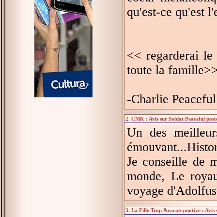
qu'est-ce qu'est l
<< regarderai le
toute la famille>
-Charlie Peaceful
2. CMK : Avis sur Soldat Peaceful post
Un des meilleur
émouvant...Histor
Je conseille de 
monde, Le royaum
voyage d'Adolfus T
3. La Fille Trop &eacute;motive : Avis 