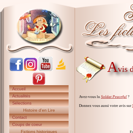
A
vis 
Accueil
Actualités
Avez-vous lu
Soldat Peaceful
?
Sélections
Donnez vous aussi votre avis sur
Histoire d'en Lire
Contact
Coups de coeur
Fictions historiques
Ev