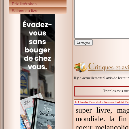
Prix littéraires
Salons du livre
C
ritiques et a
Il y a actuellement 9 avis de lecteu
Trier les avis su
1. Charlie Peaceful : Avis sur Soldat P
super livre, ma
mondiale. la fin
coeur melancoliq