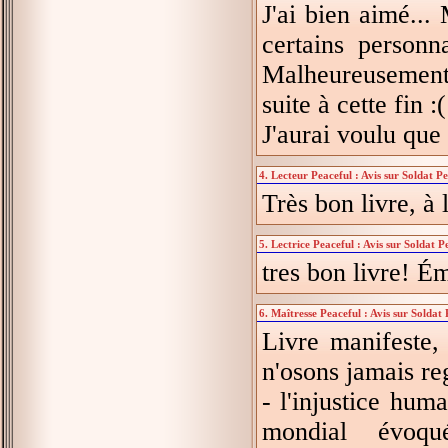
J'ai bien aimé...
certains personn
Malheureusement a
suite à cette fin :(
J'aurai voulu que 
4. Lecteur Peaceful : Avis sur Soldat P
Très bon livre, à
5. Lectrice Peaceful : Avis sur Soldat P
tres bon livre! É
6. Maîtresse Peaceful : Avis sur Soldat
Livre manifeste,
n'osons jamais re
- l'injustice hu
mondial évoq