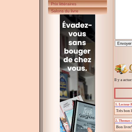
Prix littéraires
Salons du livre
Il y a actu
1. Lecteur P
Très bon l
2. Thomas :
Bon livre!