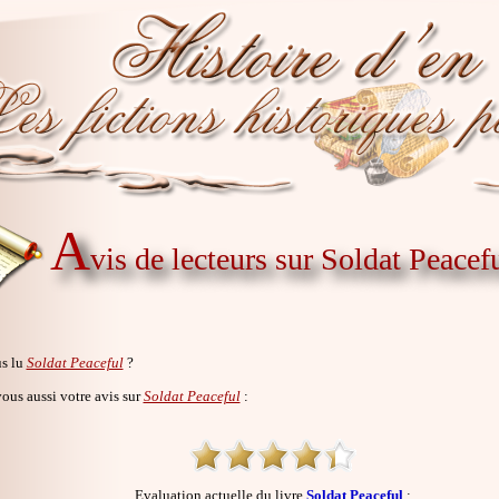
A
vis de lecteurs sur Soldat Peacef
s lu
Soldat Peaceful
?
us aussi votre avis sur
Soldat Peaceful
:
Evaluation actuelle du livre
Soldat Peaceful
: