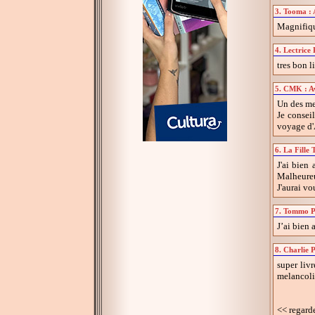
3. Tooma : 
Magnifiqu
4. Lectrice 
tres bon l
5. CMK : Av
Un des mei
Je consei
voyage d'A
6. La Fille
J'ai bien 
Malheureus
J'aurai vo
7. Tommo Pe
J’ai bien 
8. Charlie P
super liv
melancoliq
<< regarde