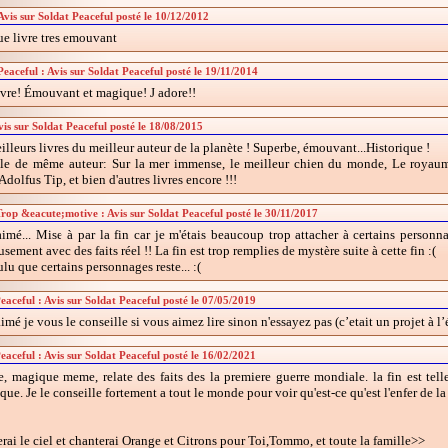
Avis sur Soldat Peaceful posté le 10/12/2012
e livre tres emouvant
Peaceful : Avis sur Soldat Peaceful posté le 19/11/2014
ivre! Émouvant et magique! J adore!!
is sur Soldat Peaceful posté le 18/08/2015
lleurs livres du meilleur auteur de la planète ! Superbe, émouvant...Historique !
lle de même auteur: Sur la mer immense, le meilleur chien du monde, Le royaume 
dolfus Tip, et bien d'autres livres encore !!!
 Trop &eacute;motive : Avis sur Soldat Peaceful posté le 30/11/2017
aimé... Mise à par la fin car je m'étais beaucoup trop attacher à certains personnag
ement avec des faits réel !! La fin est trop remplies de mystère suite à cette fin :(
ulu que certains personnages reste... :(
aceful : Avis sur Soldat Peaceful posté le 07/05/2019
aimé je vous le conseille si vous aimez lire sinon n'essayez pas (c’etait un projet à l’
eaceful : Avis sur Soldat Peaceful posté le 16/02/2021
re, magique meme, relate des faits des la premiere guerre mondiale. la fin est tel
ue. Je le conseille fortement a tout le monde pour voir qu'est-ce qu'est l'enfer de la
rai le ciel et chanterai Orange et Citrons pour Toi,Tommo, et toute la famille>>