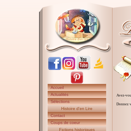
Accueil
Actualités
Avez-vou
Sélections
Donnez vo
Histoire d'en Lire
Contact
Coups de coeur
Fictions historiques