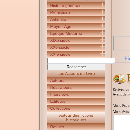
Histoire générale
Préhistoire
Antiquité
Moyen-Âge
Epoque Moderne
XIXè siècle
XXè siècle
XXIè siècle
Fi
Les Acteurs du Livre
Auteurs
Illustrateurs
Ecrivez vot
Avant de n
Interviews
Editeurs
Votre Pseu
Collections
Votre Avis 
Autour des fictions
historiques
Revues