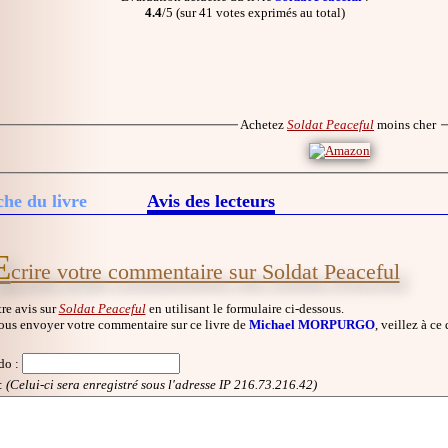
4.4
/5 (sur 41 votes exprimés au total)
Achetez
Soldat Peaceful
moins cher
che du livre
Avis des lecteurs
E
crire votre commentaire sur Soldat Peaceful
re avis sur
Soldat Peaceful
en utilisant le formulaire ci-dessous.
ous envoyer votre commentaire sur ce livre de
Michael MORPURGO
, veillez à ce
do
:
:
(Celui-ci sera enregistré sous l'adresse IP 216.73.216.42)