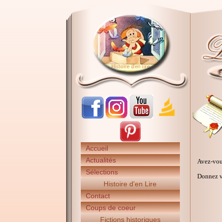
Accueil
Actualités
Avez-vou
Sélections
Donnez vo
Histoire d'en Lire
Contact
Coups de coeur
Fictions historiques