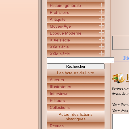
Histoire générale
Préhistoire
Antiquité
Moyen-Âge
Epoque Moderne
XIXè siècle
XXè siècle
XXIè siècle
Fi
Les Acteurs du Livre
Auteurs
Illustrateurs
Ecrivez vot
Avant de n
Interviews
Editeurs
Votre Pseu
Collections
Votre Avis 
Autour des fictions
historiques
Revues