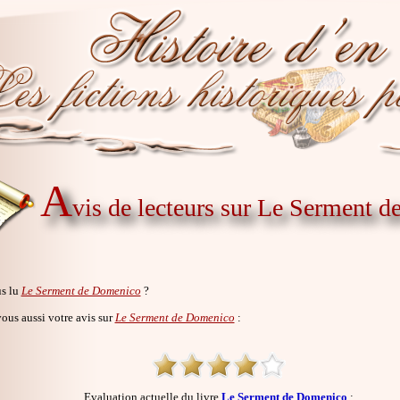
A
vis de lecteurs sur Le Serment 
s lu
Le Serment de Domenico
?
us aussi votre avis sur
Le Serment de Domenico
:
Evaluation actuelle du livre
Le Serment de Domenico
: