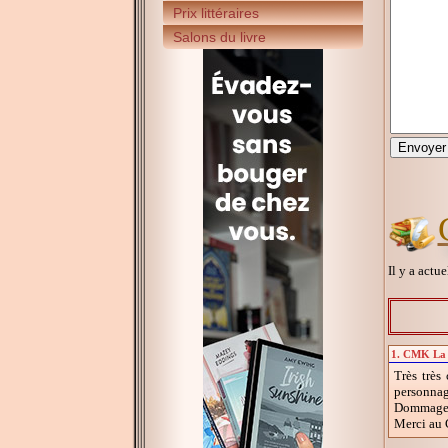
Prix littéraires
Salons du livre
Il y a actu
1. CMK La D
Très très
personnag
Dommage p
Merci au C