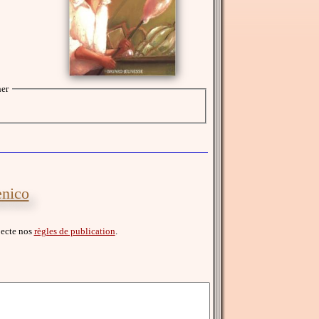
her
enico
specte nos
règles de publication
.