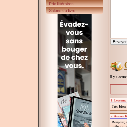
Prix littéraires
Salons du livre
Il y a actu
1. Leosome 
Très bien 
2. Assmae K
Bonjour, a
utile pour 