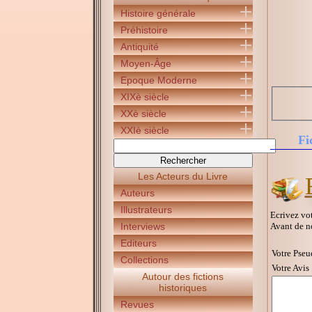
Histoire générale
Préhistoire
Antiquité
Moyen-Âge
Epoque Moderne
XIXè siècle
XXè siècle
XXIè siècle
Fi
Les Acteurs du Livre
Auteurs
Illustrateurs
Ecrivez vot
Avant de n
Interviews
Editeurs
Votre Pseu
Collections
Votre Avis 
Autour des fictions
historiques
Revues