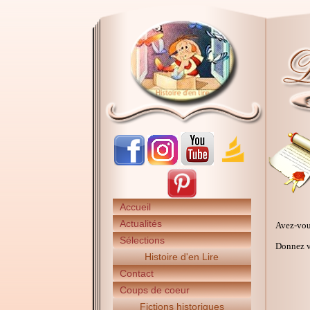
Accueil
Actualités
Avez-vou
Sélections
Donnez vo
Histoire d'en Lire
Contact
Coups de coeur
Fictions historiques