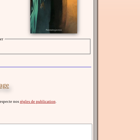
er
sage
 respecte nos
règles de publication
.