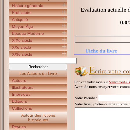
Histoire générale
Evaluation actuelle 
Préhistoire
Antiquité
0.0
/
Moyen-Âge
Epoque Moderne
XIXè siècle
XXè siècle
Fiche du livre
XXIè siècle
E
crire votre 
Les Acteurs du Livre
Auteurs
Ecrivez votre avis sur
Sauveront-il
Avant de nous envoyer votre commen
Illustrateurs
Interviews
Votre Pseudo
:
Editeurs
Votre Avis :
(Celui-ci sera enregist
Collections
Autour des fictions
historiques
Revues