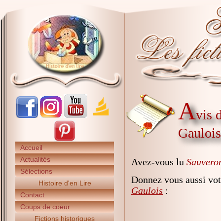
A
vis 
Gaulois
Accueil
Actualités
Avez-vous lu
Sauveron
Sélections
Donnez vous aussi vot
Histoire d'en Lire
Gaulois
:
Contact
Coups de coeur
Fictions historiques