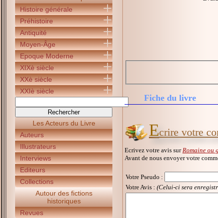
Histoire générale
Préhistoire
Antiquité
Moyen-Âge
Epoque Moderne
XIXè siècle
XXè siècle
XXIè siècle
Fiche du livre
Les Acteurs du Livre
E
crire votre c
Auteurs
Illustrateurs
Ecrivez votre avis sur
Romaine ou g
Avant de nous envoyer votre commen
Interviews
Editeurs
Votre Pseudo
:
Collections
Votre Avis :
(Celui-ci sera enregist
Autour des fictions
historiques
Revues