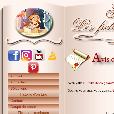
A
vis 
Accueil
Actualités
Avez-vous lu
Romaine ou gaulois
Sélections
Donnez vous aussi votre avis sur
Histoire d'en Lire
Contact
Coups de coeur
Fictions historiques
Evalu