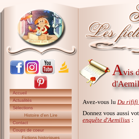
A
vis 
d'Aemil
Accueil
Actualités
Avez-vous lu
Du rifif
Sélections
Donnez vous aussi vot
Histoire d'en Lire
enquête d'Aemilius
:
Contact
Coups de coeur
Fictions historiques