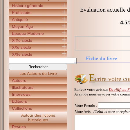
Histoire générale
Evaluation actuelle 
Préhistoire
Antiquité
4.5
/
Moyen-Âge
Epoque Moderne
XIXè siècle
XXè siècle
XXIè siècle
Fiche du livre
Les Acteurs du Livre
E
crire votre c
Auteurs
Illustrateurs
Ecrivez votre avis sur
Du rififi au 
Avant de nous envoyer votre commen
Interviews
Editeurs
Votre Pseudo
:
Collections
Votre Avis :
(Celui-ci sera enregist
Autour des fictions
historiques
Revues