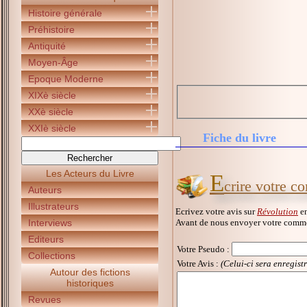
Histoire générale
Préhistoire
Antiquité
Moyen-Âge
Epoque Moderne
XIXè siècle
XXè siècle
XXIè siècle
Fiche du livre
Les Acteurs du Livre
E
crire votre c
Auteurs
Illustrateurs
Ecrivez votre avis sur
Révolution
en
Avant de nous envoyer votre commen
Interviews
Editeurs
Votre Pseudo
:
Collections
Votre Avis :
(Celui-ci sera enregist
Autour des fictions
historiques
Revues