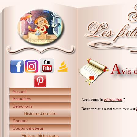
A
vis 
Accueil
Actualités
Avez-vous lu
Révolution
?
Sélections
Donnez vous aussi votre avis sur
Histoire d'en Lire
Contact
Coups de coeur
Fictions historiques