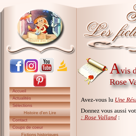
A
vis 
Rose Va
Accueil
Actualités
Avez-vous lu
Une Rési
Sélections
Donnez vous aussi vot
Histoire d'en Lire
: Rose Valland
:
Contact
Coups de coeur
Fictions historiques