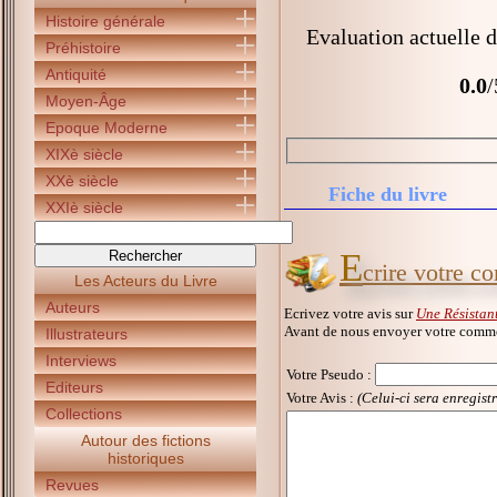
Histoire générale
Evaluation actuelle 
Préhistoire
Antiquité
0.0
/
Moyen-Âge
Epoque Moderne
XIXè siècle
XXè siècle
Fiche du livre
XXIè siècle
E
crire votre c
Les Acteurs du Livre
Auteurs
Ecrivez votre avis sur
Une Résistant
Avant de nous envoyer votre commen
Illustrateurs
Interviews
Votre Pseudo
:
Editeurs
Votre Avis :
(Celui-ci sera enregist
Collections
Autour des fictions
historiques
Revues