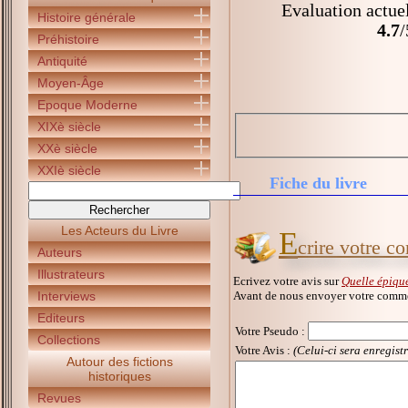
Evaluation actue
Histoire générale
4.7
/
Préhistoire
Antiquité
Moyen-Âge
Epoque Moderne
XIXè siècle
XXè siècle
XXIè siècle
Fiche du livre
Les Acteurs du Livre
E
crire votre c
Auteurs
Illustrateurs
Ecrivez votre avis sur
Quelle épiqu
Avant de nous envoyer votre commen
Interviews
Editeurs
Votre Pseudo
:
Collections
Votre Avis :
(Celui-ci sera enregist
Autour des fictions
historiques
Revues