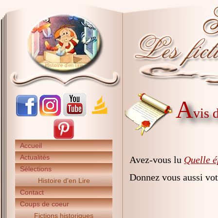
A
vis 
Accueil
Actualités
Avez-vous lu
Quelle é
Sélections
Donnez vous aussi vot
Histoire d'en Lire
Contact
Coups de coeur
Fictions historiques