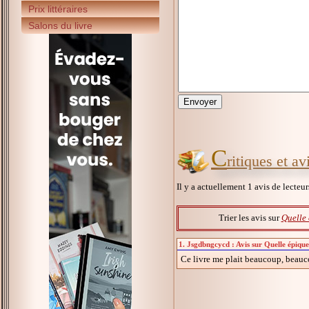
Prix littéraires
Salons du livre
C
ritiques et a
Il y a actuellement 1 avis de lecteu
Trier les avis sur
Quelle
1. Jsgdbngcycd : Avis sur Quelle épiqu
Ce livre me plait beaucoup, beaucou