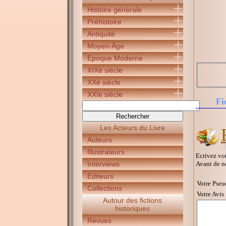
Histoire générale
Préhistoire
Antiquité
Moyen-Âge
Epoque Moderne
XIXè siècle
XXè siècle
XXIè siècle
Fi
Les Acteurs du Livre
Auteurs
Illustrateurs
Ecrivez vot
Avant de n
Interviews
Editeurs
Votre Pseu
Collections
Votre Avis 
Autour des fictions
historiques
Revues