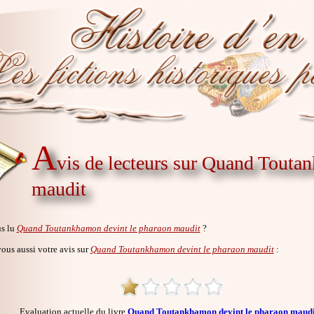
A
vis de lecteurs sur Quand Touta
maudit
s lu
Quand Toutankhamon devint le pharaon maudit
?
us aussi votre avis sur
Quand Toutankhamon devint le pharaon maudit
:
Evaluation actuelle du livre
Quand Toutankhamon devint le pharaon maudi