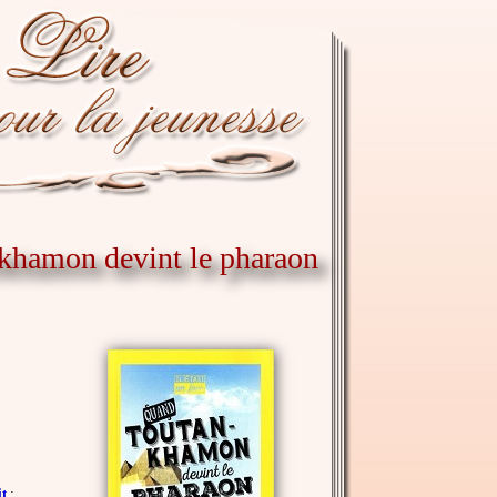
nkhamon devint le pharaon
t
: