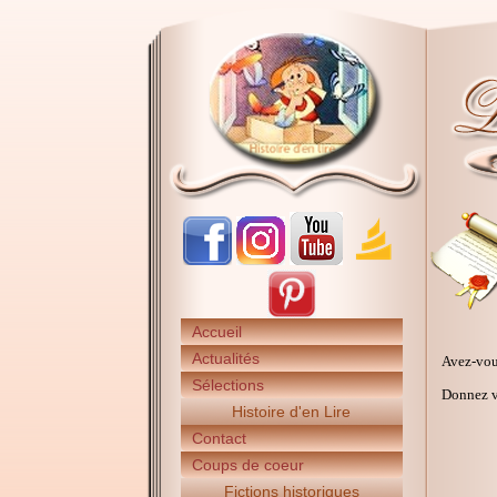
Accueil
Actualités
Avez-vou
Sélections
Donnez vo
Histoire d'en Lire
Contact
Coups de coeur
Fictions historiques