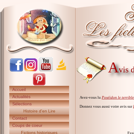
A
vis 
Accueil
Actualités
Avez-vous lu
Poséidon le terrible
Sélections
Donnez vous aussi votre avis sur
Histoire d'en Lire
Contact
Coups de coeur
Fictions historiques
Eval