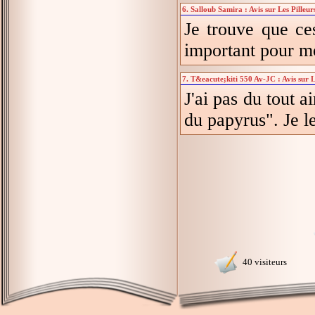
6. Salloub Samira : Avis sur Les Pilleu
Je trouve que ces
important pour mo
7. T&eacute;kiti 550 Av-JC : Avis sur L
J'ai pas du tout 
du papyrus". Je le
40 visiteurs