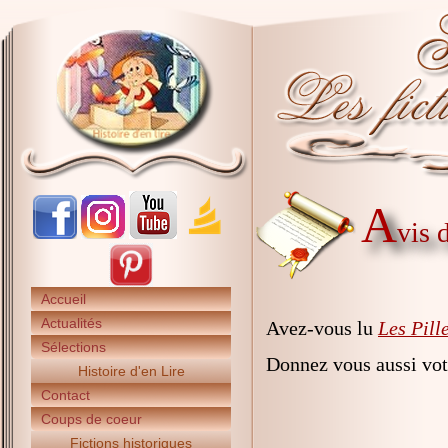
A
vis 
Accueil
Actualités
Avez-vous lu
Les Pill
Sélections
Donnez vous aussi vot
Histoire d'en Lire
Contact
Coups de coeur
Fictions historiques