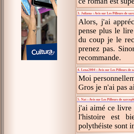
ce roman est supe
3. Juliana : Avis sur Les Pilleurs de sa
Alors, j'ai appré
pense plus le lir
du coup je le re
prenez pas. Sino
recommande.
4. Lena2004 : Avis sur Les Pilleurs de 
Moi personnellemen
Gros je n'ai pas 
5. Nat : Avis sur Les Pilleurs de sarcop
j'ai aimé ce livre
l'histoire est b
polythéiste sont i