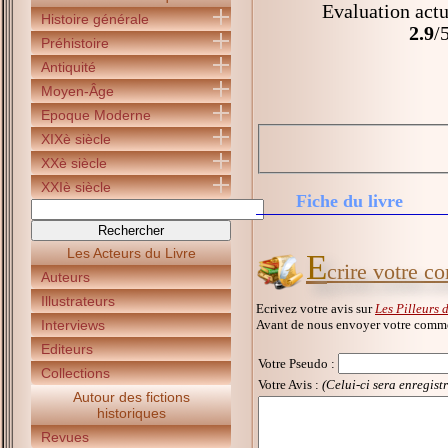
Evaluation actu
Histoire générale
2.9
/
Préhistoire
Antiquité
Moyen-Âge
Epoque Moderne
XIXè siècle
XXè siècle
XXIè siècle
Fiche du livre
Les Acteurs du Livre
E
crire votre c
Auteurs
Illustrateurs
Ecrivez votre avis sur
Les Pilleurs
Avant de nous envoyer votre commen
Interviews
Editeurs
Votre Pseudo
:
Collections
Votre Avis :
(Celui-ci sera enregist
Autour des fictions
historiques
Revues