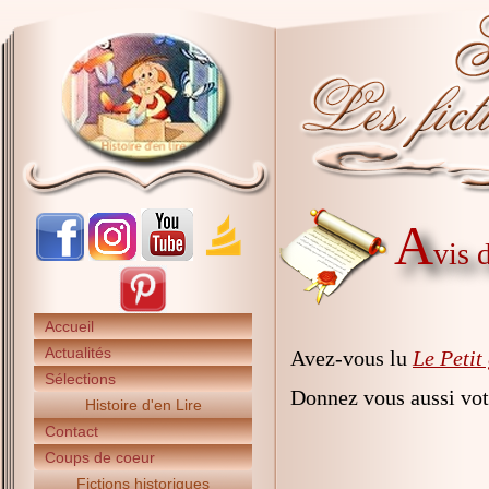
A
vis 
Accueil
Actualités
Avez-vous lu
Le Petit
Sélections
Donnez vous aussi vot
Histoire d'en Lire
Contact
Coups de coeur
Fictions historiques