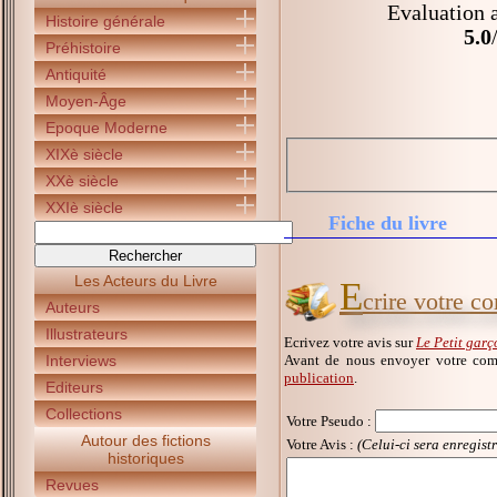
Evaluation a
Histoire générale
5.0
Préhistoire
Antiquité
Moyen-Âge
Epoque Moderne
XIXè siècle
XXè siècle
XXIè siècle
Fiche du livre
Les Acteurs du Livre
E
crire votre c
Auteurs
Illustrateurs
Ecrivez votre avis sur
Le Petit garç
Avant de nous envoyer votre com
Interviews
publication
.
Editeurs
Collections
Votre Pseudo
:
Autour des fictions
Votre Avis :
(Celui-ci sera enregist
historiques
Revues