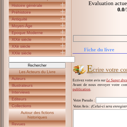
Evaluation actue
Histoire générale
0.0
/
Préhistoire
Antiquité
Moyen-Âge
Epoque Moderne
XIXè siècle
XXè siècle
Fiche du livre
XXIè siècle
E
crire votre c
Les Acteurs du Livre
Auteurs
Ecrivez votre avis sur
Le Super dre
Avant de nous envoyer votre com
Illustrateurs
publication
.
Interviews
Editeurs
Votre Pseudo
:
Collections
Votre Avis :
(Celui-ci sera enregist
Autour des fictions
historiques
Revues