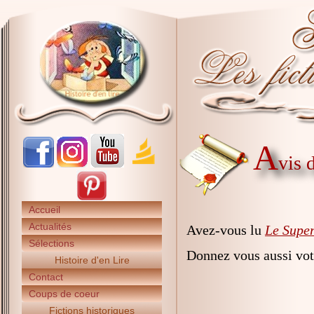
A
vis 
Accueil
Actualités
Avez-vous lu
Le Super
Sélections
Donnez vous aussi vot
Histoire d'en Lire
Contact
Coups de coeur
Fictions historiques