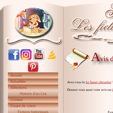
A
vis 
Accueil
Actualités
Avez-vous lu
Le Super chevalier
Sélections
Donnez vous aussi votre avis sur
Histoire d'en Lire
Contact
Coups de coeur
Fictions historiques
Eva