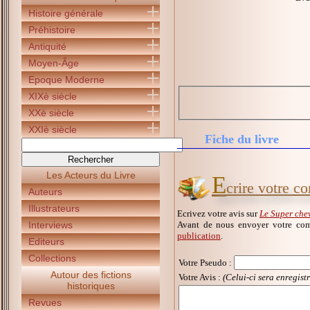
Histoire générale
Préhistoire
Antiquité
Moyen-Âge
Epoque Moderne
XIXè siècle
XXè siècle
XXIè siècle
Fiche du livre
Les Acteurs du Livre
E
crire votre c
Auteurs
Illustrateurs
Ecrivez votre avis sur
Le Super che
Avant de nous envoyer votre com
Interviews
publication
.
Editeurs
Collections
Votre Pseudo
:
Autour des fictions
Votre Avis :
(Celui-ci sera enregist
historiques
Revues