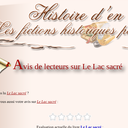
A
vis de lecteurs sur Le Lac sacré
s lu
Le Lac sacré
?
us aussi votre avis sur
Le Lac sacré
:
Evaluation actuelle du livre
Le Lac sacré
: