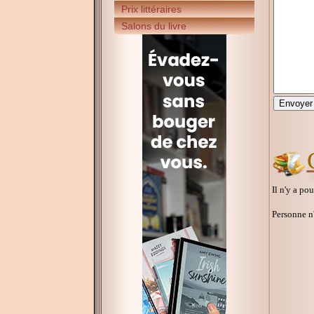
Prix littéraires
Salons du livre
Il n'y a po
Personne n'