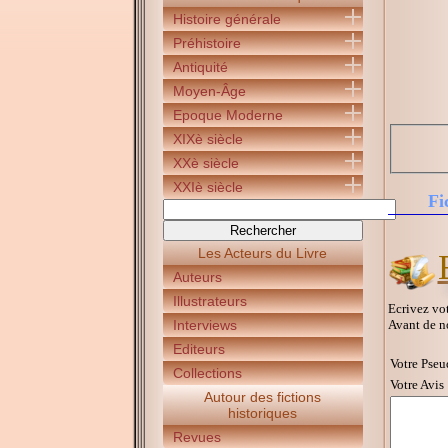
Histoire générale
Préhistoire
Antiquité
Moyen-Âge
Epoque Moderne
XIXè siècle
XXè siècle
XXIè siècle
Fi
Les Acteurs du Livre
Auteurs
Illustrateurs
Ecrivez vot
Avant de n
Interviews
Editeurs
Votre Pseu
Collections
Votre Avis 
Autour des fictions
historiques
Revues