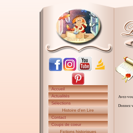
Accueil
Actualités
Avez-vou
Sélections
Donnez vo
Histoire d'en Lire
Contact
Coups de coeur
Fictions historiques