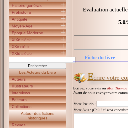
Histoire générale
Evaluation actuelle
Préhistoire
Antiquité
5.0
/
Moyen-Âge
Epoque Moderne
XIXè siècle
XXè siècle
XXIè siècle
Fiche du livre
Les Acteurs du Livre
E
crire votre c
Auteurs
Illustrateurs
Ecrivez votre avis sur
Moi, Themba 
Avant de nous envoyer votre commen
Interviews
Editeurs
Votre Pseudo
:
Collections
Votre Avis :
(Celui-ci sera enregist
Autour des fictions
historiques
Revues