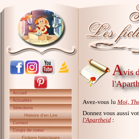
A
vis 
l'Apart
Accueil
Actualités
Avez-vous lu
Moi, The
Sélections
Donnez vous aussi vot
Histoire d'en Lire
l'Apartheid
:
Contact
Coups de coeur
Fictions historiques