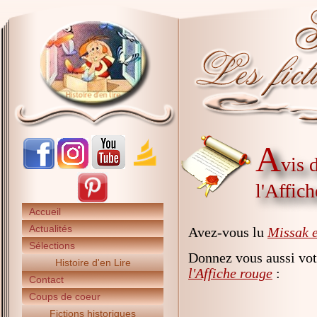
A
vis 
l'Affic
Accueil
Actualités
Avez-vous lu
Missak e
Sélections
Donnez vous aussi vot
Histoire d'en Lire
l'Affiche rouge
:
Contact
Coups de coeur
Fictions historiques