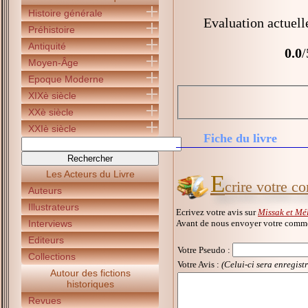
Histoire générale
Evaluation actuell
Préhistoire
Antiquité
0.0
/
Moyen-Âge
Epoque Moderne
XIXè siècle
XXè siècle
XXIè siècle
Fiche du livre
Les Acteurs du Livre
E
crire votre c
Auteurs
Illustrateurs
Ecrivez votre avis sur
Missak et Mél
Avant de nous envoyer votre commen
Interviews
Editeurs
Votre Pseudo
:
Collections
Votre Avis :
(Celui-ci sera enregist
Autour des fictions
historiques
Revues