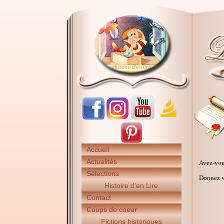
Accueil
Actualités
Avez-vou
Sélections
Donnez vo
Histoire d'en Lire
Contact
Coups de coeur
Fictions historiques