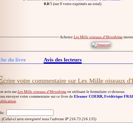
0.0
/5 (sur 0 votes exprimés au total)
Achetez
Les Mille oiseaux d'Hiroshima
moins
che du livre
Avis des lecteurs
E
crire votre commentaire sur Les Mille oiseaux d
re avis sur
Les Mille oiseaux d'Hiroshima
en utilisant le formulaire ci-dessous.
ous envoyer votre commentaire sur ce livre de
Eleanor COERR, Frédérique FRAIS
ublication
.
do
:
:
(Celui-ci sera enregistré sous l'adresse IP 216.73.216.135)