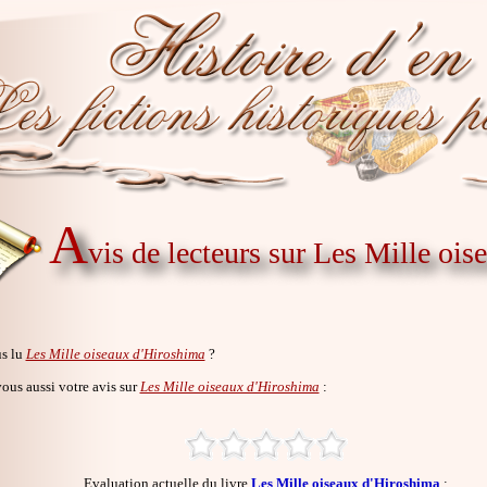
A
vis de lecteurs sur Les Mille oi
s lu
Les Mille oiseaux d'Hiroshima
?
us aussi votre avis sur
Les Mille oiseaux d'Hiroshima
:
Evaluation actuelle du livre
Les Mille oiseaux d'Hiroshima
: