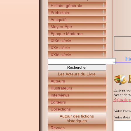
Histoire générale
Préhistoire
Antiquité
Moyen-Âge
Epoque Moderne
XIXè siècle
XXè siècle
XXIè siècle
Fi
Les Acteurs du Livre
Auteurs
Illustrateurs
Ecrivez vot
Avant de n
Interviews
règles de p
Editeurs
Collections
Votre Pseu
Autour des fictions
Votre Avis 
historiques
Revues