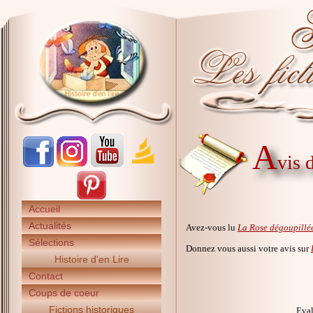
A
vis 
Accueil
Actualités
Avez-vous lu
La Rose dégoupillé
Sélections
Donnez vous aussi votre avis sur
Histoire d'en Lire
Contact
Coups de coeur
Fictions historiques
Eval