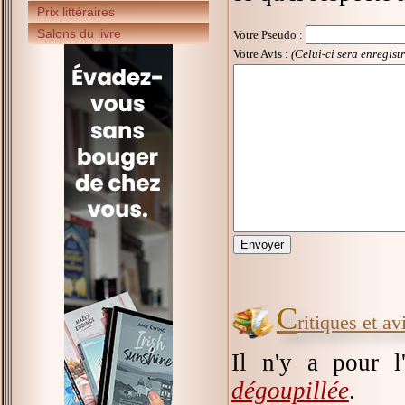
Prix littéraires
Salons du livre
Votre Pseudo
:
Votre Avis :
(Celui-ci sera enregist
C
ritiques et a
Il n'y a pour l
dégoupillée
.