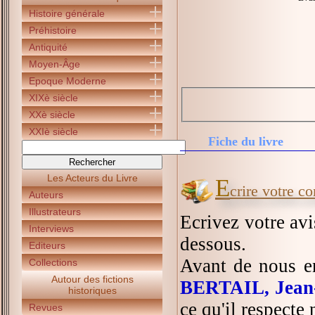
Histoire générale
Préhistoire
Antiquité
Moyen-Âge
Epoque Moderne
XIXè siècle
XXè siècle
XXIè siècle
Fiche du livre
Les Acteurs du Livre
E
crire votre c
Auteurs
Illustrateurs
Ecrivez votre av
Interviews
dessous.
Editeurs
Avant de nous e
Collections
Autour des fictions
BERTAIL, Jean
historiques
ce qu'il respecte
Revues