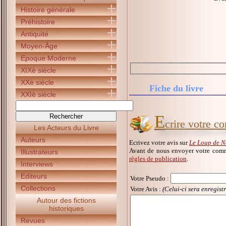
Histoire générale
Préhistoire
Antiquité
Moyen-Âge
Epoque Moderne
XIXè siècle
XXè siècle
Fiche du livre
XXIè siècle
E
crire votre 
Les Acteurs du Livre
Auteurs
Ecrivez votre avis sur
Le Loup de 
Avant de nous envoyer votre comm
Illustrateurs
règles de publication
.
Interviews
Editeurs
Votre Pseudo
:
Collections
Votre Avis :
(Celui-ci sera enregist
Autour des fictions
historiques
Revues