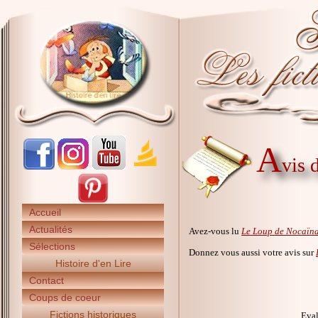
A
vis 
Accueil
Actualités
Avez-vous lu
Le Loup de Nocaïn
Sélections
Donnez vous aussi votre avis sur
Histoire d'en Lire
Contact
Coups de coeur
Fictions historiques
Eval