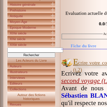
Histoire générale
Préhistoire
Evaluation actuelle d
Antiquité
Moyen-Âge
0.0
/
Epoque Moderne
XIXè siècle
Ac
XXè siècle
XXIè siècle
Fiche du livre
E
Les Acteurs du Livre
crire votre c
Auteurs
(t.2)
Ecrivez votre a
Illustrateurs
Interviews
second voyage (t
Editeurs
Avant de nous 
Collections
Sébastien BL
Autour des fictions
historiques
qu'il respecte no
Revues