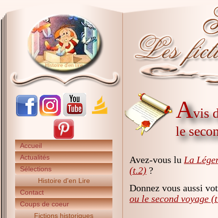
A
vis 
le seco
Accueil
Actualités
Avez-vous lu
La Légen
Sélections
(t.2)
?
Histoire d'en Lire
Donnez vous aussi vot
Contact
ou le second voyage (t
Coups de coeur
Fictions historiques