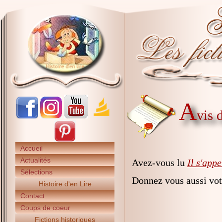
A
vis 
Accueil
Actualités
Avez-vous lu
Il s'appe
Sélections
Donnez vous aussi vot
Histoire d'en Lire
Contact
Coups de coeur
Fictions historiques