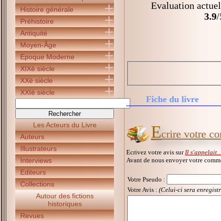
Evaluation actuel
Histoire générale
3.9
/
Préhistoire
Antiquité
Moyen-Âge
Epoque Moderne
XIXè siècle
XXè siècle
XXIè siècle
Fiche du livre
Les Acteurs du Livre
E
crire votre co
Auteurs
Illustrateurs
Ecrivez votre avis sur
Il s'appelait.
Avant de nous envoyer votre commen
Interviews
Editeurs
Votre Pseudo
:
Collections
Votre Avis :
(Celui-ci sera enregist
Autour des fictions
historiques
Revues