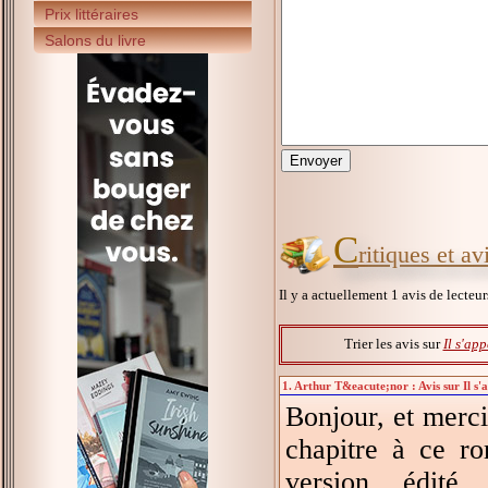
Prix littéraires
Salons du livre
C
ritiques et av
Il y a actuellement 1 avis de lecteu
Trier les avis sur
Il s'app
1. Arthur T&eacute;nor : Avis sur Il s'a
Bonjour, et merc
chapitre à ce ro
version édit