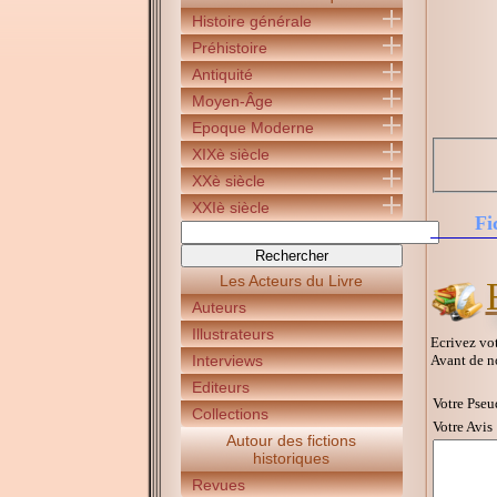
Histoire générale
Préhistoire
Antiquité
Moyen-Âge
Epoque Moderne
XIXè siècle
XXè siècle
XXIè siècle
Fi
Les Acteurs du Livre
Auteurs
Illustrateurs
Ecrivez vot
Avant de n
Interviews
Editeurs
Votre Pseu
Collections
Votre Avis 
Autour des fictions
historiques
Revues