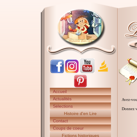
Accueil
Actualités
Avez-vou
Sélections
Donnez vo
Histoire d'en Lire
Contact
Coups de coeur
Fictions historiques